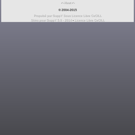

Haut

© 2004-2015
Propulsé par GuppY
Sous Licence Libre CeCILL
Skins pour GuppY 5.0 - 2014
-
Licence Libre CeCILL